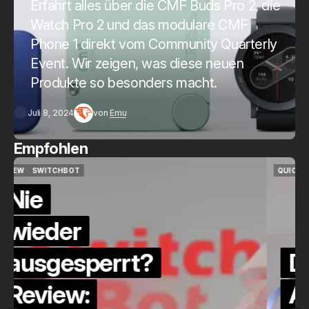
Erfahrt alles über die CMF Buds Pro 2, die
Watch Pro 2 und das modulare CMF
Phone 1 direkt vom Community Quarterly
Event. Wir zeigen, was diese neuen
Produkte so besonders macht.
Juli 8, 2024
von
Emu
Empfohlen
QUICKCHECK
HOME ASSISTANT
QUICKCHECK
HOME ASSISTANT
Die Alexa-
Alternative?