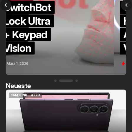
QuickCheck:
Home
Assistant
Voice (PE)
Feb. 9, 2026
Neueste
SAMSUNG
AKKU
SAMSUNG
AKKU