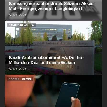
Samsung verbaut erstmals Silizium-Akkus:
Mehr Energie, weniger Langlebigkeit
Aug. 6, 2026
GAMING NEWS
EA
GAMING NEWS
EA
Saudi-Arabien übernimmt EA: Der 55-
Milliarden-Deal und seine Risiken
Aug. 6, 2026
GOOGLE
GEMINI
GOOGLE
GEMINI