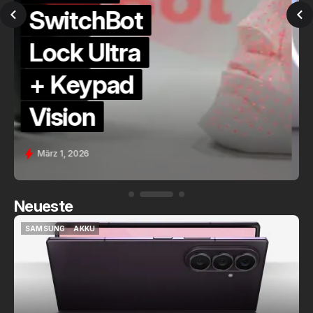
QuickCheck:
Home
Assistant
Voice (PE)
Feb. 9, 2026
Neueste
SAMSUNG
AKKU
SAMSUNG
AKKU