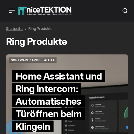
Startseite
Ring Produkte
Ring Produkte
SOFTWARE / APPS
ALEXA
SOFTWARE / APPS
ALEXA
Home Assistant und
Ring Intercom:
Automatisches
Türöffnen beim
Klingeln