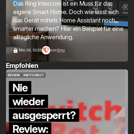
Das Ring Intercom ist ein Muss für das
eigene Smart Home. Doch wie lässt sich
das Gerät mittels Home Assistant noch
smarter machen? Hier ein Beispiel für eine
alltägliche Anwendung.
Mai 28, 2025
von
Emu
Empfohlen
QUICKCHECK
HOME ASSISTANT
QUICKCHECK
HOME ASSISTANT
Die Alexa-
Alternative?