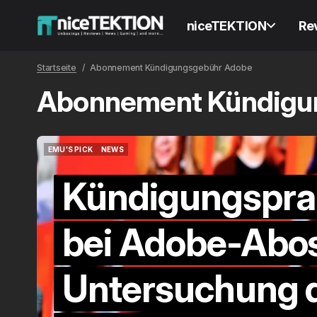
niceTEKTION
Re
Startseite
Abonnement Kündigungsgebühr Adobe
Abonnement Kündigu
EMU'S PICK
NEWS
EMU'S PICK
NEWS
Kündigungspra
bei Adobe-Abos
Untersuchung 