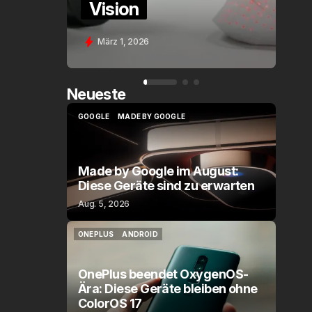
Assistant Voice (PE)
Feb. 9, 2026
Neueste
GOOGLE
MADE BY GOOGLE
GOOGLE
MADE BY GOOGLE
Made by Google im August:
Diese Geräte sind zu erwarten
Aug. 5, 2026
ONEPLUS
ANDROID
ONEPLUS
ANDROID
OnePlus beendet OxygenOS-
Ära: Diese Geräte bleiben ohne
ColorOS 17