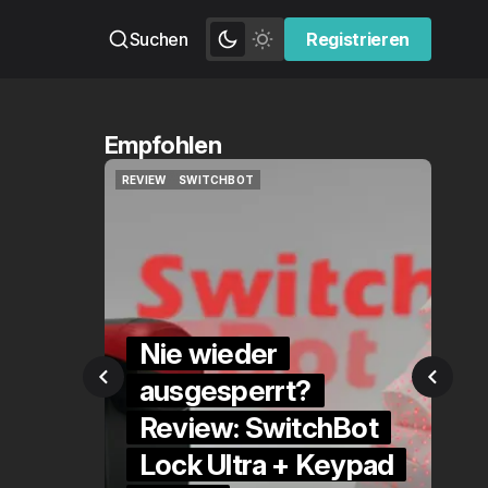
Suchen
Registrieren
Registrieren
Empfohlen
QUICKCHECK
HOME ASSISTANT
QUICKCHECK
HOME ASSISTANT
er
rrt?
Die Alexa-
SwitchBot
Alternative?
a + Keypad
QuickCheck: Home