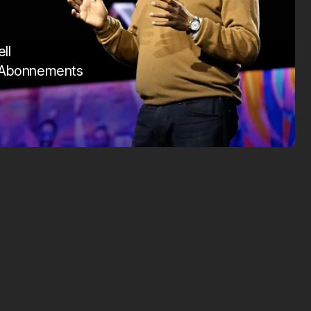
SmartTag 2
Vision
Apr. 1, 2025
März 1, 2026
ll
i Abonnements