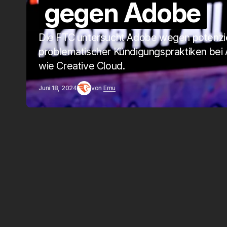
gegen Adobe
Die FTC untersucht Adobe wegen potenzie
problematischer Kündigungspraktiken be
wie Creative Cloud.
Juni 18, 2024
von
Emu