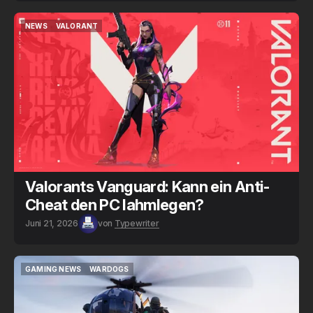
NEWS
VALORANT
NEWS
VALORANT
Valorants Vanguard: Kann ein Anti-
Cheat den PC lahmlegen?
Juni 21, 2026
von
Typewriter
GAMING NEWS
WARDOGS
GAMING NEWS
WARDOGS