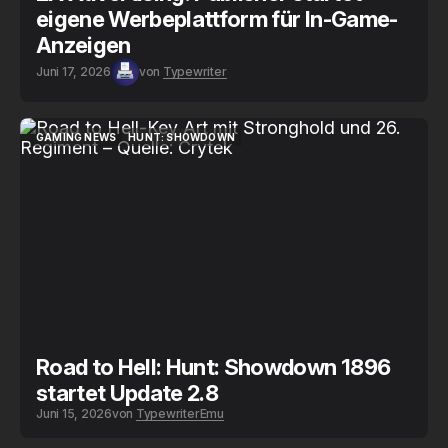
eigene Werbeplattform für In-Game-
Anzeigen
Juni 17, 2026
von
Typewriter
GAMING NEWS
HUNT: SHOWDOWN
GAMING NEWS
HUNT: SHOWDOWN
Road to Hell: Hunt: Showdown 1896
startet Update 2.8
Juni 15, 2026
von
Typewriter
Emu