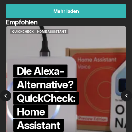
Mehr laden
Mehr laden
Empfohlen
QUICKCHECK
HOME ASSISTANT
QUICKCHECK
HOME ASSISTANT
Die Alexa-
Alternative?
QuickCheck:
Home
Assistant