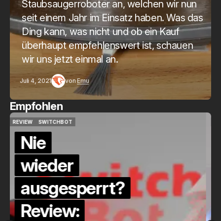
Staubsaugerroboter an, welchen wir nun
seit einem Jahr im Einsatz haben. Was das
Ding kann, was nicht und ob ein Kauf
überhaupt empfehlenswert ist, schauen
wir uns jetzt einmal an.
Juli 4, 2021
von
Emu
Empfohlen
QUICKCHECK
HOME ASSISTANT
QUICKCHECK
HOME ASSISTANT
Die Alexa-
Alternative?