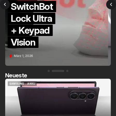
QuickCheck:
Home
Assistant
Voice (PE)
Feb. 9, 2026
Neueste
SAMSUNG
AKKU
SAMSUNG
AKKU