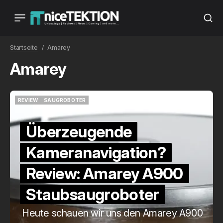
Startseite
Amarey
Amarey
REVIEW
SAUGROBOTER
REVIEW
SAUGROBOTER
Überzeugende
Kameranavigation?
Review: Amarey A900
Staubsaugroboter
Heute schauen wir uns den Amarey A900