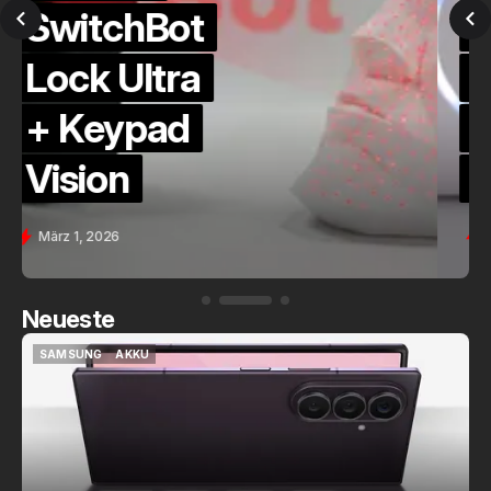
QuickCheck:
Home
Assistant
Voice (PE)
Feb. 9, 2026
Neueste
SAMSUNG
AKKU
SAMSUNG
AKKU