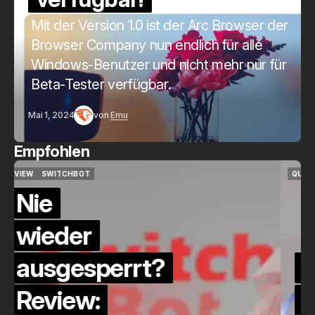
Mit der Version 1.0 ist der Arc Browser der
Browser Company nun endlich für alle
Windows-Benutzer und nicht mehr nur für
Beta-Tester verfügbar.
Mai 1, 2024
von
Emu
Empfohlen
QUICKCHECK
HOME ASSISTANT
QUICKCHECK
HOME ASSISTANT
Die Alexa-
Alternative?