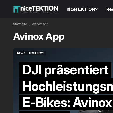
niceTEKTION
Re
Startseite
Avinox App
Avinox App
NEWS
TECH NEWS
NEWS
TECH NEWS
DJI präsentiert
Hochleistungsm
E-Bikes: Avinox