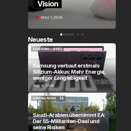
Assistant Voice (PE
26
Feb. 9, 2026
Neueste
SAMSUNG
AKKU
SAMSUNG
AKKU
Samsung verbaut erstmals
Silizium-Akkus: Mehr Energie,
weniger Langlebigkeit
Aug. 6, 2026
GAMING NEWS
EA
GAMING NEWS
EA
Saudi-Arabien übernimmt EA:
Der 55-Milliarden-Deal und
seine Risiken