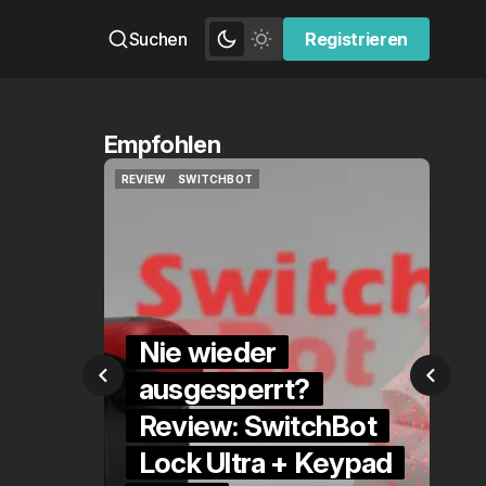
Suchen
Registrieren
Registrieren
Empfohlen
HBOT
QUICKCHECK
HOME ASSISTANT
HBOT
QUICKCHECK
HOME ASSISTANT
ieder
sperrt?
Die Alexa-
w: SwitchBot
Alternative?
ltra + Keypad
QuickCheck: Home