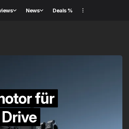
views
News
Deals %
REVIEW
GADGET
REVIEW
SWITC
REVIEW
GADGET
REVIEW
SWITC
Nie w
otor für
Verliere nie wieder
ausge
 Drive
etwas! Review:
Revie
Samsung Galaxy
Lock U