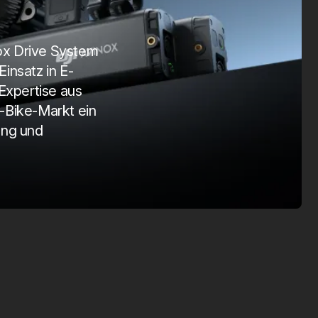
SmartTag 2
Vision
Apr. 1, 2025
März 1, 20
nox Drive System
Einsatz in E-
Expertise aus
-Bike-Markt ein
ung und