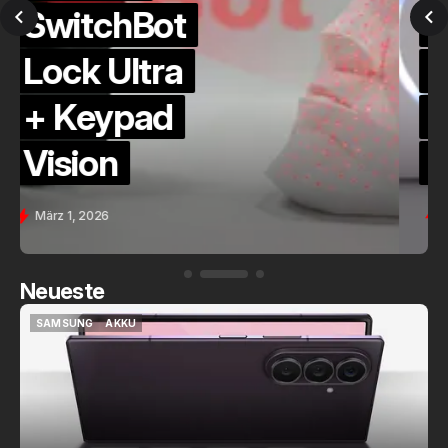
QuickCheck:
Home
Assistant
Voice (PE)
Feb. 9, 2026
Neueste
SAMSUNG
AKKU
SAMSUNG
AKKU