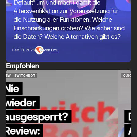
Default“ um und macht damit die
Altersverifikation zur Voraussetzung für
die Nutzung aller Funktionen. Welche
Einschränkungen drohen? Wie sicher sind
die Daten? Welche Alternativen gibt es?
Feb. 11, 2026
von
Emu
Empfohlen
QUICKCHECK
HOME ASSISTANT
QUICKCHECK
HOME ASSISTANT
Die Alexa-
Alternative?