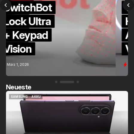
QuickCheck:
Home
Assistant
Voice (PE)
Feb. 9, 2026
Neueste
SAMSUNG
AKKU
SAMSUNG
AKKU