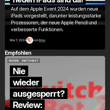
Auf dem Apple Event 2024 wurden neue
iPads vorgestellt, darunter leistungsstarke
Prozessoren, der neue Apple Pencil und
verbesserte Funktionen.
Mai 7, 2024
von
Emu
Empfohlen
QUICKCHECK
HOME ASSISTANT
QUICKCHECK
HOME ASSISTANT
Die Alexa-
Alternative?