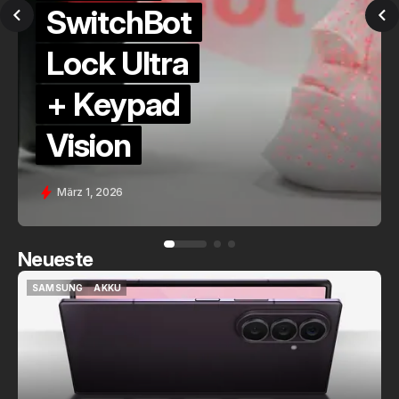
QuickCheck:
Home
Assistant
Voice (PE)
Feb. 9, 2026
Neueste
SAMSUNG
AKKU
SAMSUNG
AKKU