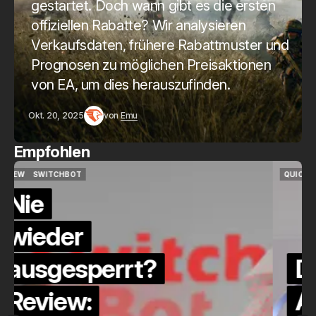
gestartet. Doch wann gibt es die ersten
offiziellen Rabatte? Wir analysieren
Verkaufsdaten, frühere Rabattmuster und
Prognosen zu möglichen Preisaktionen
von EA, um dies herauszufinden.
Okt. 20, 2025
von
Emu
Empfohlen
QUICKCHECK
HOME ASSISTANT
QUICKCHECK
HOME ASSISTANT
Die Alexa-
Alternative?