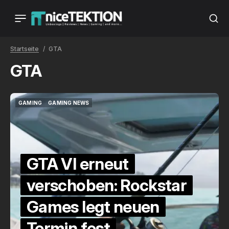
Startseite
GTA
GTA
GAMING
GAMING NEWS
GAMING
GAMING NEWS
GTA VI erneut
verschoben: Rockstar
Games legt neuen
Termin fest