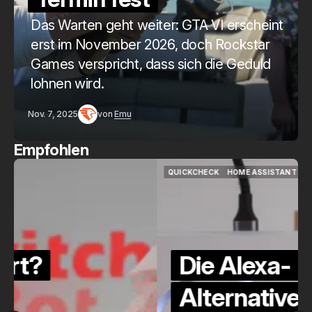
Das Warten geht weiter: GTA VI erscheint
erst im November 2026, doch Rockstar
Games verspricht, dass sich die Geduld
lohnen wird.
Nov. 7, 2025
von
Emu
Empfohlen
QUICKCHECK
HOME ASSISTANT
QUICKCHECK
HOME ASSISTANT
Die Alexa-
Alternative?