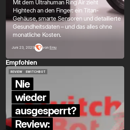
Mit dem Ultrahuman Ring Air zieht
Hightech an den Finger: ein Titan-
Gehäuse, smarte Sensoren und detaillierte
Gesundheitsdaten – und das alles ohne
monatliche Kosten.
Juni 23, 2025
von
Emu
Empfohlen
REVIEW
SWITCHBOT
REVIEW
SWITCHBOT
Nie
wieder
ausgesperrt?
Review: