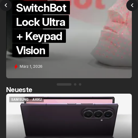
SwitchBot
Lock Ultra
+ Keypad
Vision
März 1, 2026
Neueste
SAMSUNG
AKKU
SAMSUNG
AKKU