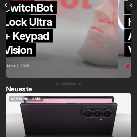
QuickCheck:
Home
Assistant
Voice (PE)
Feb. 9, 2026
Neueste
SAMSUNG
AKKU
SAMSUNG
AKKU