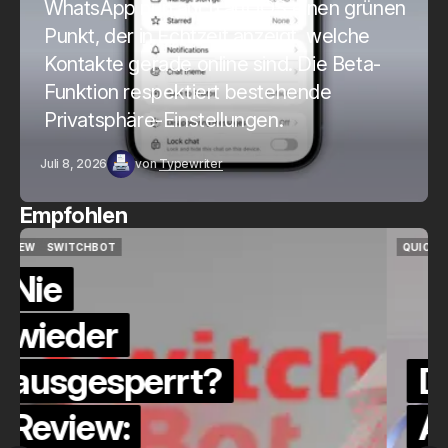
WhatsApp nun auch auf iOS einen grünen
Punkt, der in Echtzeit anzeigt, welche
Kontakte gerade online sind. Die Beta-
Funktion respektiert bestehende
Privatsphäre-Einstellungen.
Juli 8, 2026
von
Typewriter
Empfohlen
QUICKCHECK
HOME ASSISTANT
QUICKCHECK
HOME ASSISTANT
Die Alexa-
Alternative?