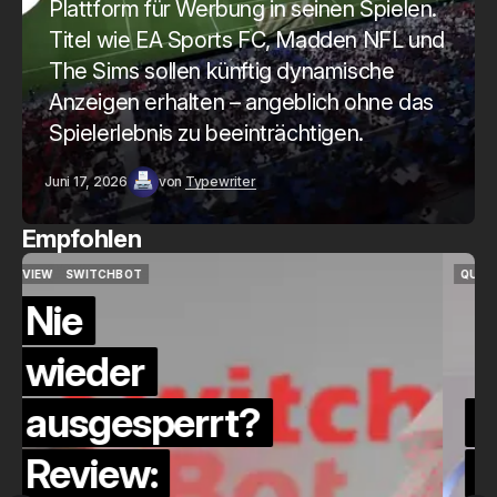
Plattform für Werbung in seinen Spielen.
Titel wie EA Sports FC, Madden NFL und
The Sims sollen künftig dynamische
Anzeigen erhalten – angeblich ohne das
Spielerlebnis zu beeinträchtigen.
Juni 17, 2026
von
Typewriter
Empfohlen
QUICKCHECK
HOME ASSISTANT
QUICKCHECK
HOME ASSISTANT
Die Alexa-
Alternative?