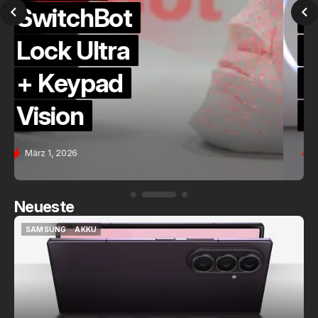
QuickCheck:
Home
Assistant
Voice (PE)
Feb. 9, 2026
Neueste
SAMSUNG
AKKU
SAMSUNG
AKKU