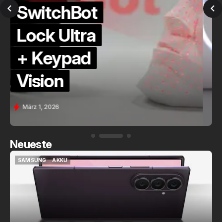
QuickCheck:
Home
Assistant
Voice (PE)
Feb. 9, 2026
Neueste
SAMSUNG
AKKU
SAMSUNG
AKKU