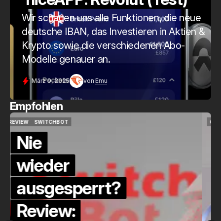
Wir schauen uns alle Funktionen, die neue
deutsche IBAN, das Investieren in Aktien &
Krypto sowie die verschiedenen Abo-
Modelle genauer an.
März 9, 2025
von
Emu
Empfohlen
QUICKCHECK
HOME ASSISTANT
QUICKCHECK
HOME ASSISTANT
Die Alexa-
Alternative?