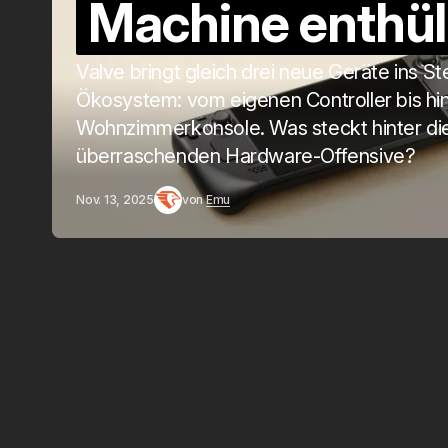
Machine enthül
Valve bringt gleich drei neue Geräte ins S
Ökosystem: vom eigenen Controller bis hi
Wohnzimmerkonsole. Was steckt hinter di
überraschenden Hardware-Offensive?
Nov. 13, 2025
von
Emu