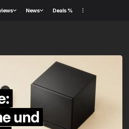
views
News
Deals %
REVIEW
GADGET
REVIEW
GADGET
e:
Verliere nie wi
me und
etwas! Review
Samsung Gala