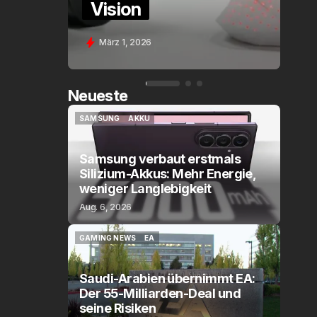
Vision
A
März 1, 2026
F
Neueste
SAMSUNG
AKKU
SAMSUNG
AKKU
Samsung verbaut erstmals
Silizium-Akkus: Mehr Energie,
weniger Langlebigkeit
Aug. 6, 2026
GAMING NEWS
EA
GAMING NEWS
EA
Saudi-Arabien übernimmt EA:
Der 55-Milliarden-Deal und
seine Risiken