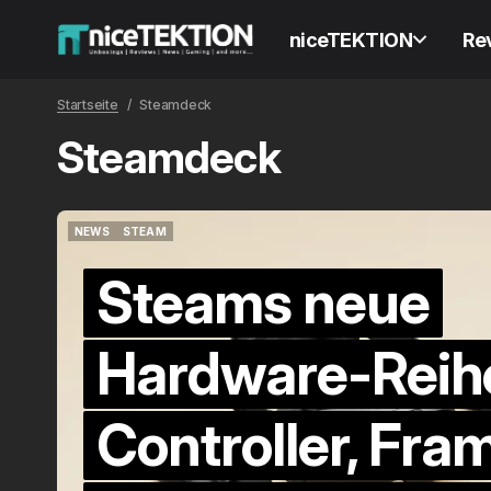
niceTEKTION
Re
Startseite
Steamdeck
Steamdeck
NEWS
STEAM
NEWS
STEAM
Steams neue
Hardware-Reih
Controller, Fra