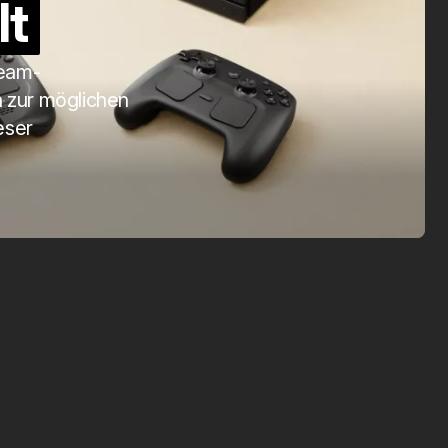
lt
SmartTag 2
Apr. 1, 2025
team-
n zur möglichen
eser