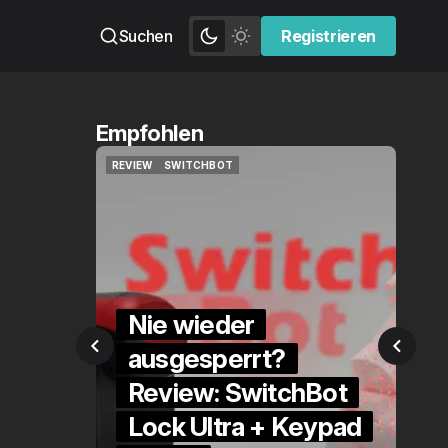
Suchen
Registrieren
Registrieren
Empfohlen
REVIEW
SWITCHBOT
QUIC
REVIEW
SWITCHBOT
QUIC
Nie wieder
eder
ausgesperrt?
D
:
Review: SwitchBot
A
xy
Lock Ultra + Keypad
Q