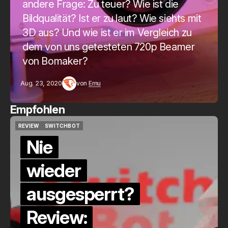
andere Frage: Zu teuer? Wie ist die
Bildqualität? Ist er zu laut? Wie siehts mit
3D aus? Und wie ist er im Vergleich zu
dem von uns getesteten 720p Beamer
von Bomaker?
Aug. 23, 2020
von
Emu
Empfohlen
QUICKCHECK
HOME ASSISTANT
QUICKCHECK
HOME ASSISTANT
Die Alexa-
Alternative?