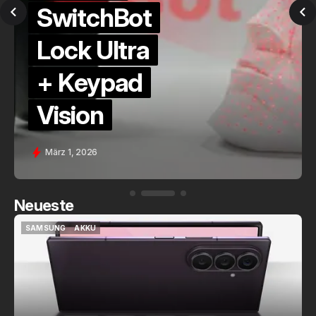
QuickCheck:
Home
Assistant
Voice (PE)
Feb. 9, 2026
Neueste
SAMSUNG
AKKU
SAMSUNG
AKKU