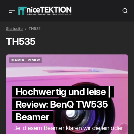
Startseite
TH535
TH535
BEAMER
REVIEW
BEAMER
REVIEW
Hochwertig und leise |
Review: BenQ TW535
Beamer
Bei diesem Beamer klären wir die ein oder