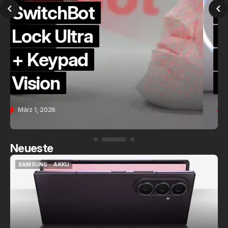
QuickCheck:
Home
Assistant
Voice (PE)
Feb. 9, 2026
Neueste
SAMSUNG
AKKU
SAMSUNG
AKKU