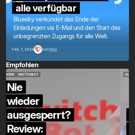
alle verfügbar
Bluesky verkündet das Ende der
Einladungen via E-Mail und den Start des
unbegrenzten Zugangs für alle Welt.
Feb. 7, 2024
von
Emu
Empfohlen
QUICKCHECK
HOME ASSISTANT
QUICKCHECK
HOME ASSISTANT
Die Alexa-
Alternative?