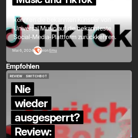
Durch neue Lizenzvereinbarungen
könnten die bekannten Künstler von
Universal Music auf die bekannteste
Social-Media-Plattform zurückkehren.
Mai 6, 2024
von
Emu
Empfohlen
QUICKCHECK
HOME ASSISTANT
QUICKCHECK
HOME ASSISTANT
Die Alexa-
Alternative?