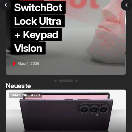
QuickCheck:
Home
Assistant
Voice (PE)
Feb. 9, 2026
Neueste
SAMSUNG
AKKU
SAMSUNG
AKKU