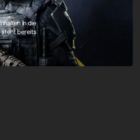
SmartTag 2
Vision
Apr. 1, 2025
März 1, 2026
nhalten in die
 steht bereits