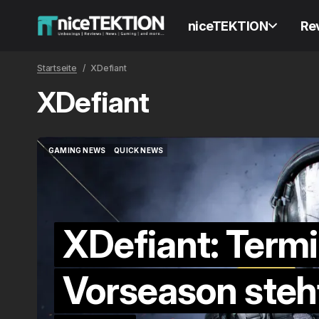
niceTEKTION
Re
Startseite
XDefiant
XDefiant
GAMING NEWS
QUICK NEWS
GAMING NEWS
QUICK NEWS
XDefiant: Termi
Vorseason steh