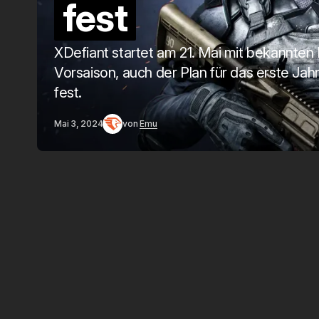
fest
XDefiant startet am 21. Mai mit bekannten I
Vorsaison, auch der Plan für das erste Jahr
fest.
Mai 3, 2024
von
Emu