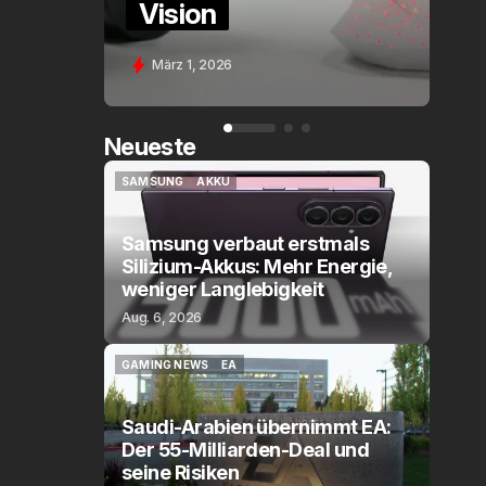
Assistant Voice (PE)
Feb. 9, 2026
Neueste
SAMSUNG
AKKU
SAMSUNG
AKKU
Samsung verbaut erstmals
Silizium-Akkus: Mehr Energie,
weniger Langlebigkeit
Aug. 6, 2026
GAMING NEWS
EA
GAMING NEWS
EA
Saudi-Arabien übernimmt EA:
Der 55-Milliarden-Deal und
seine Risiken