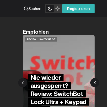
Suchen
Registrieren
Registrieren
Empfohlen
OT
QUICKCHECK
HOME ASSISTANT
OT
QUICKCHECK
HOME ASSISTANT
der
perrt?
Die Alexa-
 SwitchBot
Alternative?
tra + Keypad
QuickCheck: Home