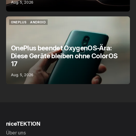
Aug. 5, 2026
ONEPLUS
ANDROID
ONEPLUS
ANDROID
OnePlus beendet OxygenOS-Ära:
Diese Geräte bleiben ohne ColorOS
17
Aug. 5, 2026
niceTEKTION
Über uns