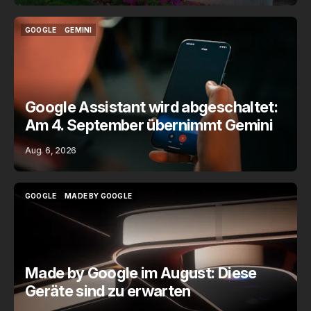
GOOGLE
GEMINI
GOOGLE
GEMINI
Google Assistant wird abgeschaltet:
Am 4. September übernimmt Gemini
Aug. 6, 2026
GOOGLE
MADE BY GOOGLE
GOOGLE
MADE BY GOOGLE
Made by Google im August: Diese
Geräte sind zu erwarten