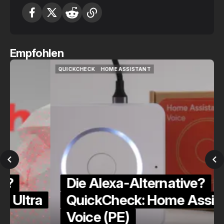
Empfohlen
QUICKCHECK
HOME ASSISTANT
QUICKCHECK
HOME ASSISTANT
Die Alexa-Alternative?
a
QuickCheck: Home Assistant
Voice (PE)