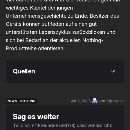
wichtiges Kapitel der jungen
Unternehmensgeschichte zu Ende. Besitzer des
Geräts können zufrieden auf einen gut
unterstützten Lebenszyklus zurückblicken und
sich bei Bedarf an der aktuellen Nothing-
Produktreihe orientieren.
Quellen
Nothing Community: „Phone (1) End of Lifecycle“
Android Authority: „The Nothing Phone 1 has 
officially reached the end of the road“
Juli 6, 2026
von
Typewriter
NEWS
NOTHING
GSMArena: „It‘s the end of the road for the 
NEWS
NOTHING
Nothing Phone (1)“
Sag es weiter
PhoneArena: „The Nothing Phone (1) has reached 
end of life“
Teile es mit Freunden und hilf, dass verlässliche