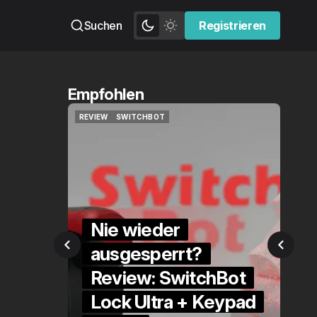
Suchen
Registrieren
Registrieren
Empfohlen
ITCHBOT
QUICKCHECK
HOME ASSISTANT
ITCHBOT
QUICKCHECK
HOME ASSISTANT
wieder
esperrt?
Die Alexa-
ew: SwitchBot
Alternative?
 Ultra + Keypad
QuickCheck: Ho