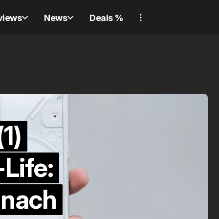
views
News
Deals %
REVIEW
GADGET
REVIEW
SW
REVIEW
GADGET
REVIEW
SW
1)
Nie 
Life:
Verliere nie wieder
ausg
 nach
etwas! Review:
Revi
Samsung Galaxy
Lock