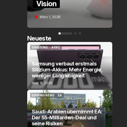
on
Assistant Voice (
 2026
Feb. 9, 2026
Neueste
SAMSUNG
AKKU
SAMSUNG
AKKU
Samsung verbaut erstmals
Silizium-Akkus: Mehr Energie,
weniger Langlebigkeit
Aug. 6, 2026
GAMING NEWS
EA
GAMING NEWS
EA
Saudi-Arabien übernimmt EA:
Der 55-Milliarden-Deal und
seine Risiken