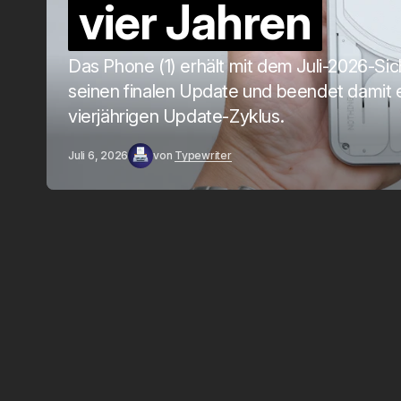
vier Jahren
Das Phone (1) erhält mit dem Juli-2026-Si
seinen finalen Update und beendet damit 
vierjährigen Update-Zyklus.
Juli 6, 2026
von
Typewriter