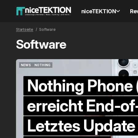
niceTEKTION
Re
Startseite
Software
Software
NEWS
NOTHING
NEWS
NOTHING
Nothing Phone (
erreicht End-of-
Letztes Update