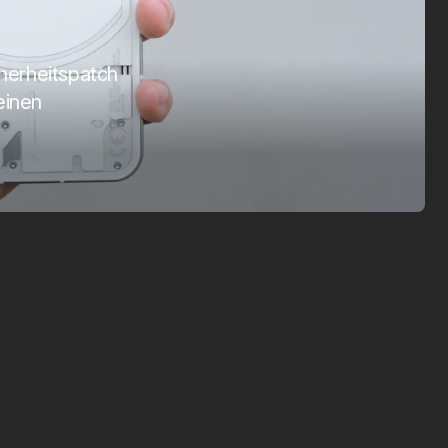
SmartTag 2
Visi
Apr. 1, 2025
März 1,
cherheitspatch
einen