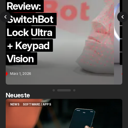
Alternative?
QuickCheck:
Home
Assistant
Voice (PE)
Feb. 9, 2026
Neueste
NEWS
SOFTWARE / APPS
NEWS
SOFTWARE / APPS