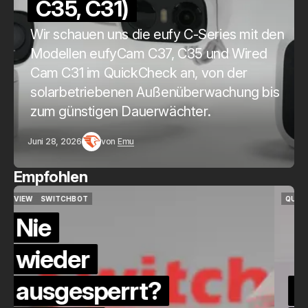
C35, C31)
Wir schauen uns die eufy C-Series mit den
Modellen eufyCam C37, C35 und Wired
Cam C31 im QuickCheck an, von der
solarbetriebenen Außenüberwachung bis
zum günstigen Dauerwächter.
Juni 28, 2026
von
Emu
Empfohlen
QUICKCHECK
HOME ASSISTANT
QUICKCHECK
HOME ASSISTANT
Die Alexa-