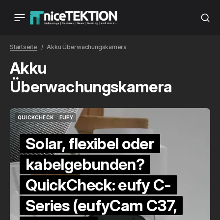
Startseite
Akku Überwachungskamera
Akku
Überwachungskamera
QUICKCHECK
EUFY
QUICKCHECK
EUFY
Solar, flexibel oder
kabelgebunden?
QuickCheck: eufy C-
Series (eufyCam C37,