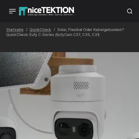
Startseite
QuickCheck
Solar, Flexibel Oder Kabelgebunden?
QuickCheck: Eufy C-Series (eufyCam C37, C35, C31)