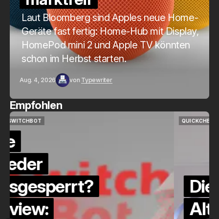
Laut Bloomberg sind Apples neue Home-
Geräte fast fertig: Home-Hub mit Display,
HomePod mini 2 und Apple TV könnten
schon im Herbst starten.
Aug. 4, 2026
von
Typewriter
Empfohlen
QUICKCHECK
HOME ASSISTANT
QUICKCHECK
HOME ASSISTANT
Die Alexa-
Alternative?