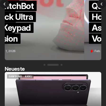
QuickCheck:
Home
Assistant
Voice (PE)
Feb. 9, 2026
Neueste
SAMSUNG
AKKU
SAMSUNG
AKKU