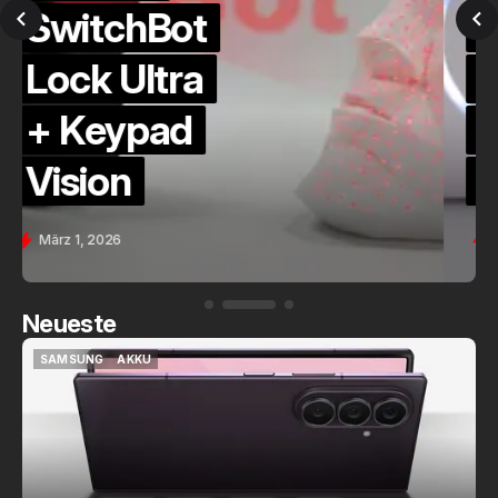
QuickCheck:
Home
Assistant
Voice (PE)
Feb. 9, 2026
Neueste
SAMSUNG
AKKU
SAMSUNG
AKKU