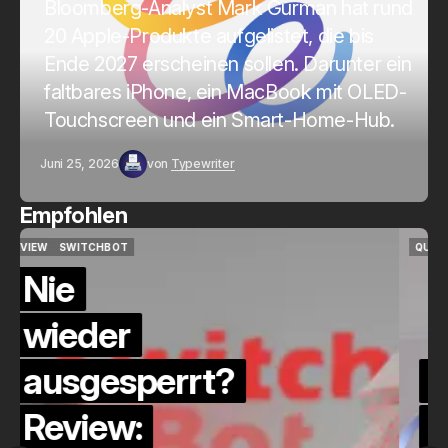
Bloomberg-Analyst Mark Gurman hat rund
20 Apple-Produkte aufgelistet, die bis
Ende 2027 erscheinen sollen. Darunter ein
faltbares iPhone, ein MacBook mit OLED-
Touchscreen und ein Smart-Home-Hub.
Juni 25, 2026
von
Typewriter
Empfohlen
QUICKCHECK
HOME ASSISTANT
QUICKCHECK
HOME ASSISTANT
Die Alexa-
Alternative?