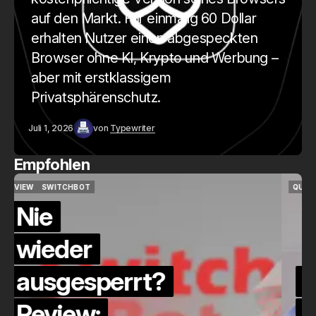
auf den Markt. Für einmalig 60 Dollar
erhalten Nutzer einen abgespeckten
Browser ohne KI, Krypto und Werbung –
aber mit erstklassigem
Privatsphärenschutz.
Juli 1, 2026
von
Typewriter
Empfohlen
QUICKCHECK
HOME ASSISTANT
QUICKCHECK
HOME ASSISTANT
Die Alexa-
Alternative?