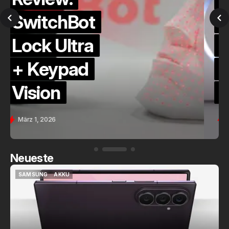
QuickCheck:
Home
Assistant
Voice (PE)
Feb. 9, 2026
Neueste
SAMSUNG
AKKU
SAMSUNG
AKKU