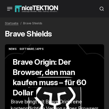
Startseite
Brave Shields
Brave Shields
NEWS
SOFTWARE / APPS
NEWS
SOFTWARE / APPS
Brave Origin: Der
Browser, den man
kaufen muss – für 60
Dollar
Brave bringt mit Brave Origin eine
kostenpflichtige Version seines Browsers