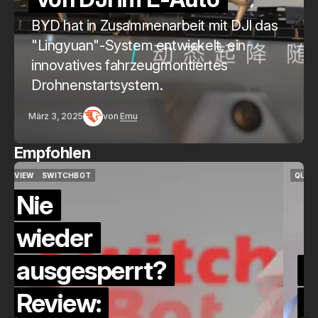
BYD hat in Zusammenarbeit mit DJI das
"Lingyuan"-System entwickelt, ein
innovatives fahrzeugmontiertes
Drohnenstartsystem.
März 3, 2025
von
Emu
Empfohlen
QUICKCHECK
HOME ASSISTANT
QUICKCHECK
HOME ASSISTANT
Die Alexa-
Alternative?