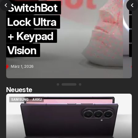
QuickCheck:
Home
Assistant
Voice (PE)
Feb. 9, 2026
Neueste
SAMSUNG
AKKU
SAMSUNG
AKKU