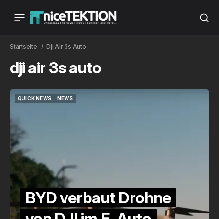
Startseite
Dji Air 3s Auto
dji air 3s auto
QUICK NEWS
NEWS
QUICK NEWS
NEWS
BYD verbaut Drohne
von DJI im E-Auto