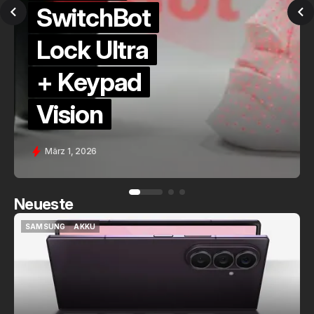
QuickCheck:
Home
Assistant
Voice (PE)
Feb. 9, 2026
Neueste
SAMSUNG
AKKU
SAMSUNG
AKKU