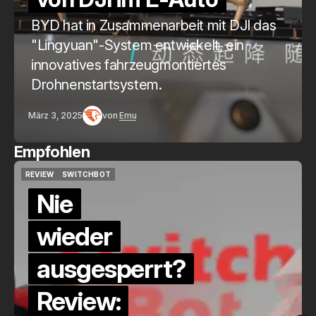
BYD hat in Zusammenarbeit mit DJI das
"Lingyuan"-System entwickelt, ein
innovatives fahrzeugmontiertes
Drohnenstartsystem.
März 3, 2025
von
Emu
Empfohlen
QUICKCHECK
HOME ASSISTANT
QUICKCHECK
HOME ASSISTANT
Die Alexa-
Alternative?