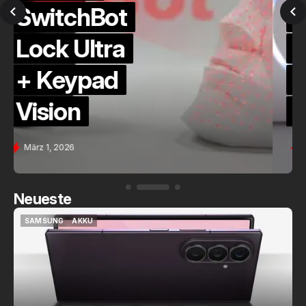
QuickCheck:
Home
Assistant
Voice (PE)
Feb. 9, 2026
Neueste
SAMSUNG
AKKU
SAMSUNG
AKKU