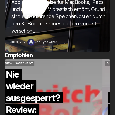
Apple hat die Preise für MacBooks, iPads
und das Apple TV drastisch erhöht. Grund
sind explodierende Speicherkosten durch
den KI-Boom. iPhones bleiben vorerst
verschont.
Juli 3, 2026
von
Typewriter
Empfohlen
QUICKCHECK
HOME ASSISTANT
QUICKCHECK
HOME ASSISTANT
Die Alexa-
Alternative?