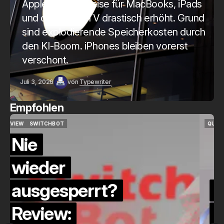
Apple hat die Preise für MacBooks, iPads
und das Apple TV drastisch erhöht. Grund
sind explodierende Speicherkosten durch
den KI-Boom. iPhones bleiben vorerst
verschont.
Juli 3, 2026
von
Typewriter
Empfohlen
QUICKCHECK
HOME ASSISTANT
QUICKCHECK
HOME ASSISTANT
Die Alexa-
Alternative?