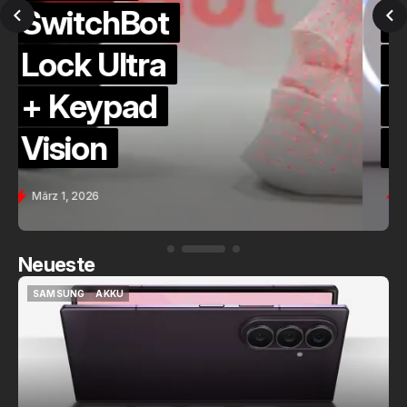
QuickCheck:
Home
Assistant
Voice (PE)
Feb. 9, 2026
Neueste
SAMSUNG
AKKU
SAMSUNG
AKKU