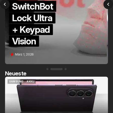
QuickCheck:
Home
Assistant
Voice (PE)
Feb. 9, 2026
Neueste
SAMSUNG
AKKU
SAMSUNG
AKKU