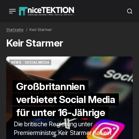
Startseite
Keir Starmer
Keir Starmer
NEWS
SOCIAL MEDIA
NEWS
SOCIAL MEDIA
Großbritannien
verbietet Social Media
für unter 16-Jährige
Die britische Regierung unter
Premierminister Keir Starmer hat ein