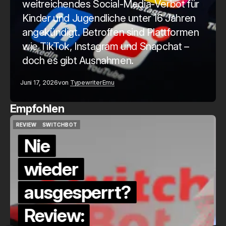
weitreichendes Social-Media-Verbot für
Kinder und Jugendliche unter 16 Jahren
angekündigt. Betroffen sind Plattformen
wie TikTok, Instagram und Snapchat –
doch es gibt Ausnahmen.
Juni 17, 2026
von
Typewriter
Emu
Empfohlen
QUICKCHECK
HOME ASSISTANT
QUICKCHECK
HOME ASSISTANT
Die Alexa-
Alternative?