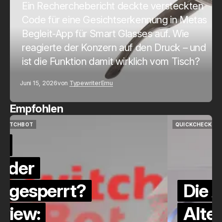
Ein Recherchebericht deckte versteckten
Code für eine Gesichtserkennung in Metas
Begleit-App für Smart Glasses auf. Wie
reagierte der Konzern auf den Druck – und
ist die Funktion damit wirklich vom Tisch?
Juni 15, 2026
von
Typewriter
Emu
Empfohlen
QUICKCHECK
HOME ASSISTANT
QUICKCHECK
HOME ASSISTANT
Die Alexa-
Alternative?