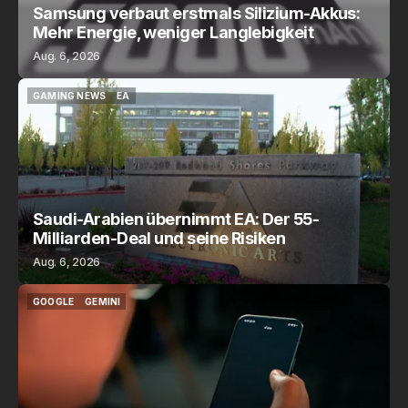
Samsung verbaut erstmals Silizium-Akkus:
Mehr Energie, weniger Langlebigkeit
Aug. 6, 2026
GAMING NEWS
EA
GAMING NEWS
EA
Saudi-Arabien übernimmt EA: Der 55-
Milliarden-Deal und seine Risiken
Aug. 6, 2026
GOOGLE
GEMINI
GOOGLE
GEMINI