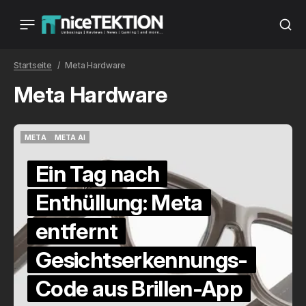
Startseite
Meta Hardware
Meta Hardware
META
META AI
META
META AI
Ein Tag nach
Enthüllung: Meta
entfernt
Gesichtserkennungs-
Code aus Brillen-App