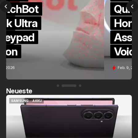
QuickCheck:
Home
Assistant
Voice (PE)
Feb. 9, 2026
Neueste
SAMSUNG
AKKU
SAMSUNG
AKKU