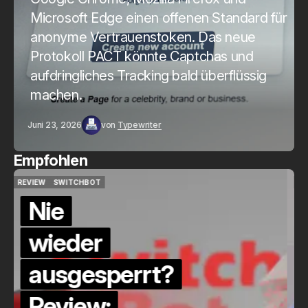
Microsoft Edge einen offenen Standard für
anonyme Vertrauenstoken. Das neue
Protokoll PACT könnte Captchas und
aufdringliches Tracking bald überflüssig
machen.
Juni 23, 2026
von
Typewriter
Empfohlen
QUICKCHECK
HOME ASSISTANT
QUICKCHECK
HOME ASSISTANT
Die Alexa-
Alternative?