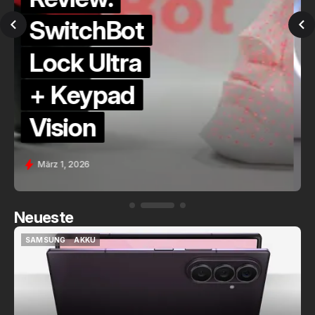
QuickCheck:
Home
Assistant
Voice (PE)
Feb. 9, 2026
Neueste
SAMSUNG
AKKU
SAMSUNG
AKKU