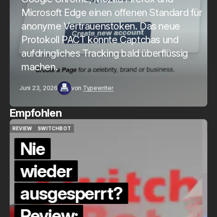
Microsoft Edge einen offenen Standard für
anonyme Vertrauenstoken. Das neue
Protokoll PACT könnte Captchas und
aufdringliches Tracking bald überflüssig
machen.
Juni 23, 2026
von
Typewriter
Empfohlen
QUICKCHECK
HOME ASSISTANT
QUICKCHECK
HOME ASSISTANT
Die Alexa-
Alternative?