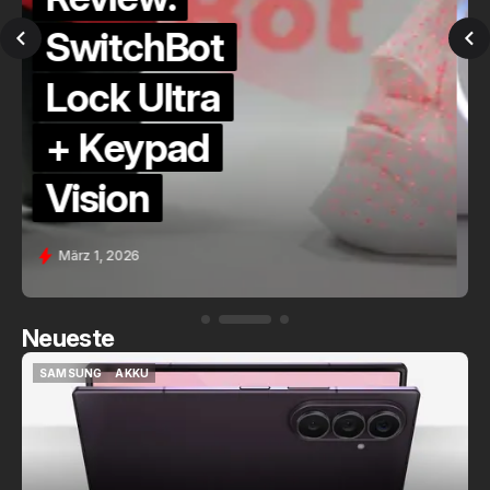
QuickCheck:
Home
Assistant
Voice (PE)
Feb. 9, 2026
Neueste
SAMSUNG
AKKU
SAMSUNG
AKKU