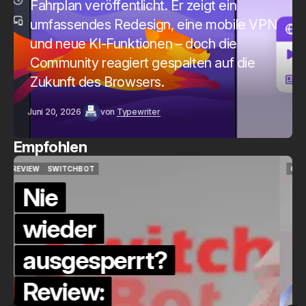
Fahrplan veröffentlicht. Er zeigt ein
umfassendes Redesign, eine mobile VPN
und neue KI-Funktionen – doch die
Community reagiert gespalten auf die
Zukunft des Browsers.
Juni 20, 2026
von
Typewriter
Empfohlen
QUICKCHECK
HOME ASSISTANT
QUICKCHECK
HOME ASSISTANT
Die Alexa-
Alternative?