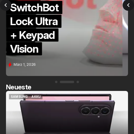
QuickCheck:
Home
Assistant
Voice (PE)
Feb. 9, 2026
Neueste
SAMSUNG
AKKU
SAMSUNG
AKKU