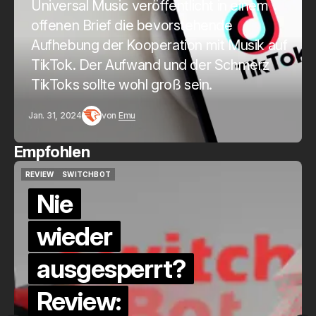
Universal Music veröffentlicht in einem
offenen Brief die bevorstehende
Aufhebung der Kooperation mit Musik auf
TikTok. Der Aufwand und der Schmerz
TikToks sollte wohl groß sein.
Jan. 31, 2024
von
Emu
Empfohlen
QUICKCHECK
HOME ASSISTANT
QUICKCHECK
HOME ASSISTANT
Die Alexa-
Alternative?