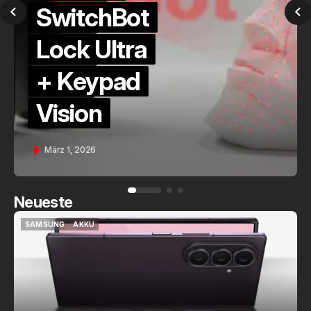
QuickCheck:
Home
Assistant
Voice (PE)
Feb. 9, 2026
Neueste
SAMSUNG
AKKU
SAMSUNG
AKKU