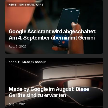
NEWS
SOFTWARE / APPS
NEWS
SOFTWARE / APPS
Google Assistant wird abgeschaltet:
Am 4. September übernimmt Gemini
Aug. 6, 2026
GOOGLE
MADE BY GOOGLE
GOOGLE
MADE BY GOOGLE
Made by Google im August: Diese
Geräte sind zu erwarten
Aug. 5, 2026