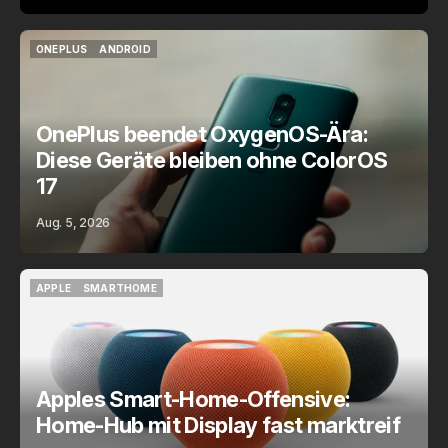
ONEPLUS
ANDROID
ONEPLUS
ANDROID
OnePlus beendet OxygenOS-Ära:
Diese Geräte bleiben ohne ColorOS
17
Aug. 5, 2026
APPLE
SMARTHOME
APPLE
SMARTHOME
Apples Smart-Home-Offensive:
Home-Hub mit Display fast marktreif