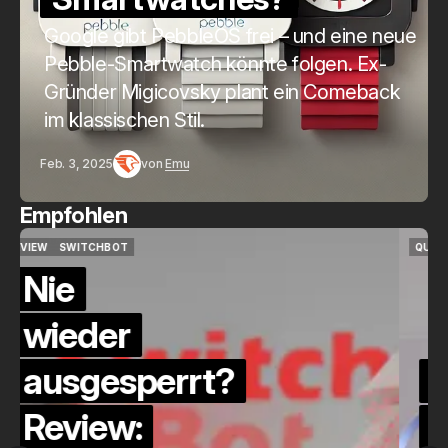
Google gibt PebbleOS frei – und eine neue
Pebble-Smartwatch könnte folgen. Ex-
Gründer Migicovsky plant ein Comeback
im klassischen Stil.
Feb. 3, 2025
von
Emu
Empfohlen
QUICKCHECK
HOME ASSISTANT
QUICKCHECK
HOME ASSISTANT
Die Alexa-
Alternative?