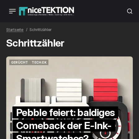
Startseite
Schrittzähler
Schrittzähler
GERÜCHT
TECH:EK
GERÜCHT
TECH:EK
Pebble feiert: baldiges
Comeback der E-Ink-
Smartwatches?