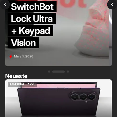
QuickCheck:
Home
Assistant
Voice (PE)
Feb. 9, 2026
Neueste
SAMSUNG
AKKU
SAMSUNG
AKKU