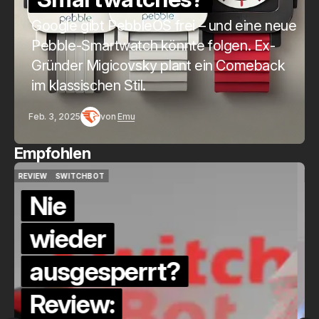
Google gibt PebbleOS frei – und eine neue
Pebble-Smartwatch könnte folgen. Ex-
Gründer Migicovsky plant ein Comeback
im klassischen Stil.
Feb. 3, 2025
von
Emu
Empfohlen
QUICKCHECK
HOME ASSISTANT
QUICKCHECK
HOME ASSISTANT
Die Alexa-
Alternative?