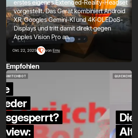
erstes eigenes Extended-Reality-Headset
vorgestellt. Das Gerät kombiniert Android
XR, Googles Gemini-KI und 4K-OLEDoS-
Displays und tritt damit direkt gegen
Apples Vision Pro an.
Okt. 22, 2025
von
Emu
Empfohlen
QUICKCHECK
HOME ASSISTANT
QUICKCHECK
HOME ASSISTANT
Die Alexa-
Alternative?