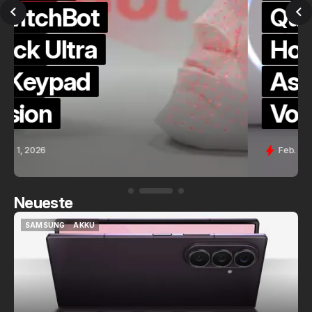
QuickCheck:
Home
Assistant
Voice (PE)
Feb. 9, 2026
Neueste
SAMSUNG
AKKU
SAMSUNG
AKKU