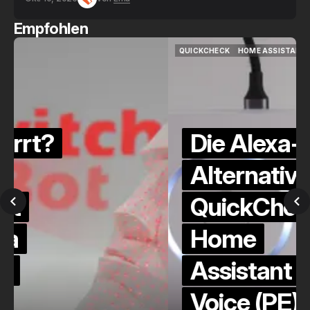
Empfohlen
QUICKCHECK
HOME ASSISTANT
QUICKCHECK
HOME ASSISTANT
Die Alexa-
Alternative?
QuickCheck:
Home
Assistant
Voice (PE)