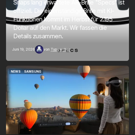
Snaps lang erwartete AR-Brille "Specs" ist
offiziell. Die eigenständige Brille mit KI-
Funktionen kommt im Herbst für 2.195
Dollar auf den Markt. Wir fassen die
Details zusammen.
Juni 19, 2026
von
Typewriter
NEWS
SAMSUNG
NEWS
SAMSUNG