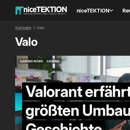
niceTEKTION
Re
Startseite
Valo
Valo
GAMING NEWS
GAMING
GAMING NEWS
GAMING
Valorant erfähr
größten Umbau
Geschichte