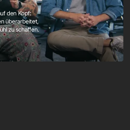
SmartTag 2
Vision
auf den Kopf:
Apr. 1, 2025
März 1, 2026
 überarbeitet,
ühl zu schaffen.