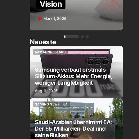
Assistant Voice (PE)
Feb. 9, 2026
Neueste
SAMSUNG
AKKU
SAMSUNG
AKKU
Samsung verbaut erstmals
Silizium-Akkus: Mehr Energie,
weniger Langlebigkeit
Aug. 6, 2026
GAMING NEWS
EA
GAMING NEWS
EA
Saudi-Arabien übernimmt EA:
Der 55-Milliarden-Deal und
seine Risiken