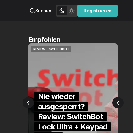
Suchen
Registrieren
Registrieren
Empfohlen
QUICKCHECK
HOME ASSISTANT
QUICKCHECK
HOME ASSISTANT
r
rt?
Die Alexa-
witchBot
Alternative?
a + Keypad
QuickCheck: Home