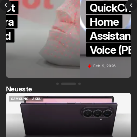
QuickCheck:
Home
Assistant
Voice (PE)
Feb. 9, 2026
Neueste
SAMSUNG
AKKU
SAMSUNG
AKKU