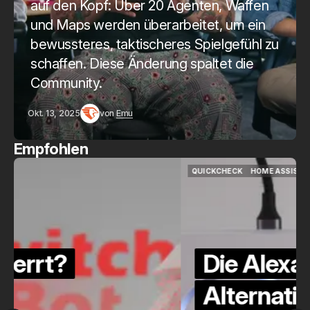
auf den Kopf: Über 20 Agenten, Waffen
und Maps werden überarbeitet, um ein
bewussteres, taktischeres Spielgefühl zu
schaffen. Diese Änderung spaltet die
Community.
Okt. 13, 2025
von
Emu
Empfohlen
QUICKCHECK
HOME ASSISTANT
QUICKCHECK
HOME ASSISTANT
Die Alexa-
Alternative?