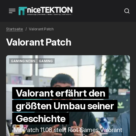
Startseite
Valorant Patch
Valorant Patch
GAMING NEWS
GAMING
GAMING NEWS
GAMING
Valorant erfährt den
größten Umbau seiner
Geschichte
Mit Patch 11.08 stellt Riot Games Valorant