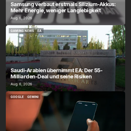
Samsung verbaut erstmals Silizium-Akkus:
Mehr Energie, weniger Langlebigkeit
Aug. 6, 2026
GAMING NEWS
EA
GAMING NEWS
EA
Saudi-Arabien übernimmt EA: Der 55-
Milliarden-Deal und seine Risiken
Aug. 6, 2026
GOOGLE
GEMINI
GOOGLE
GEMINI