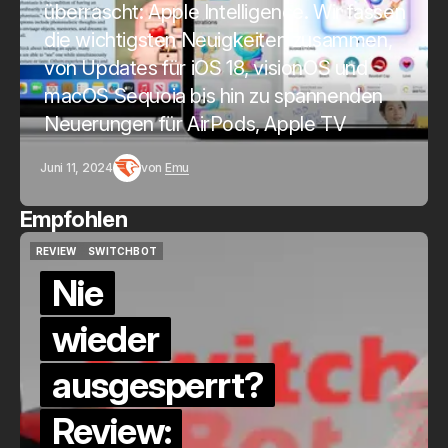
überrascht: Apple Intelligence. Wir fassen
die wichtigsten Neuigkeiten zusammen,
von Updates für iOS 18, visionOS und
macOS Sequoia bis hin zu spannenden
Neuerungen für AirPods, Apple TV
Juni 11, 2024
von
Emu
Empfohlen
QUICKCHECK
HOME ASSISTANT
QUICKCHECK
HOME ASSISTANT
Die Alexa-
Alternative?