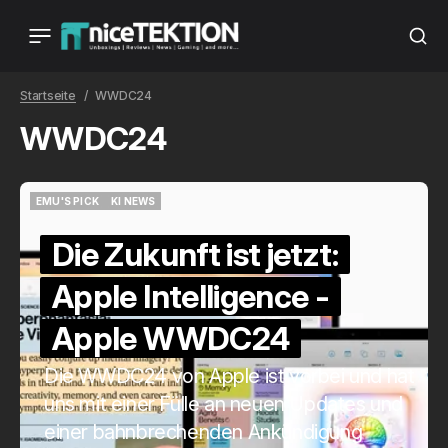
Startseite
WWDC24
WWDC24
EMU'S PICK
KI NEWS
EMU'S PICK
KI NEWS
Die Zukunft ist jetzt:
Apple Intelligence -
Apple WWDC24
Die WWDC24 von Apple ist vorbei und hat
uns mit einer Fülle an neuen Updates und
einer bahnbrechenden Ankündigung