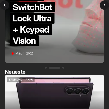
QuickCheck:
Home
Assistant
Voice (PE)
Feb. 9, 2026
Neueste
SAMSUNG
AKKU
SAMSUNG
AKKU