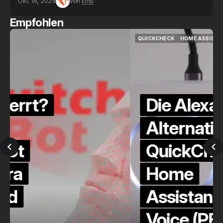
Okt. 16, 2025
von
Emu
Empfohlen
QUICKCHECK
HOME ASSISTANT
QUICKCHECK
HOME ASSISTANT
Die Alexa-
Alternative?
QuickCheck:
Home
Assistant
Voice (PE)