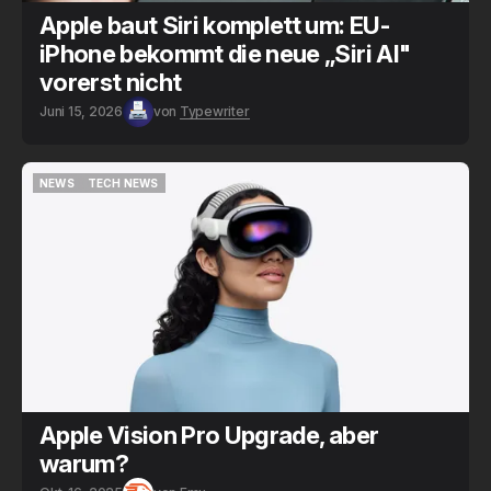
Apple baut Siri komplett um: EU-
iPhone bekommt die neue „Siri AI"
vorerst nicht
Juni 15, 2026
von
Typewriter
NEWS
TECH NEWS
NEWS
TECH NEWS
Apple Vision Pro Upgrade, aber
warum?