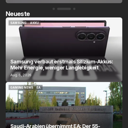
Neueste
SAMSUNG
AKKU
SAMSUNG
AKKU
Samsung verbaut erstmals Silizium-Akkus:
Mehr Energie, weniger Langlebigkeit
Aug. 6, 2026
GAMING NEWS
EA
GAMING NEWS
EA
Saudi-Arabien übernimmt EA: Der 55-