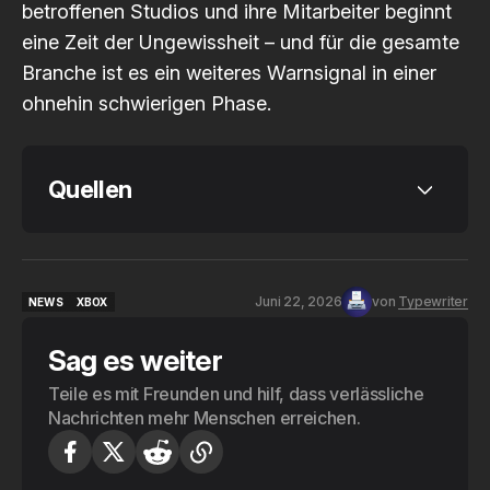
betroffenen Studios und ihre Mitarbeiter beginnt
eine Zeit der Ungewissheit – und für die gesamte
Branche ist es ein weiteres Warnsignal in einer
ohnehin schwierigen Phase.
Quellen
Bloomberg: „Xbox Plans Significant 
Layoffs as It Transforms Under New CEO 
Juni 22, 2026
von
Typewriter
NEWS
XBOX
Asha Sharma”
NEWS
XBOX
The Verge: „Xbox warns of a 'reset' as it 
Sag es weiter
prepares for layoffs”
Teile es mit Freunden und hilf, dass verlässliche
The Guardian: „Fears for Xbox as it puts 
Nachrichten mehr Menschen erreichen.
its developers on the chopping block 
once again”