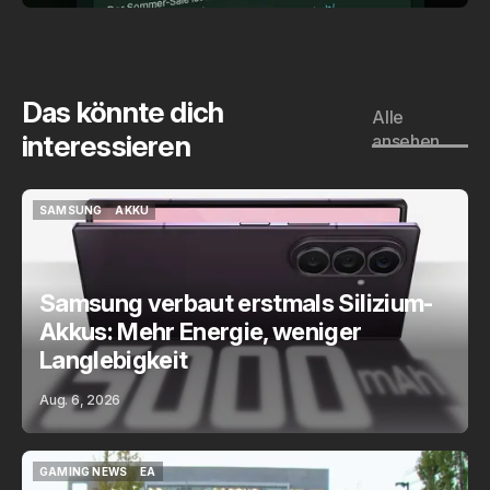
Das könnte dich
Alle
interessieren
ansehen
SAMSUNG
AKKU
SAMSUNG
AKKU
Samsung verbaut erstmals Silizium-
Akkus: Mehr Energie, weniger
Langlebigkeit
Aug. 6, 2026
GAMING NEWS
EA
GAMING NEWS
EA