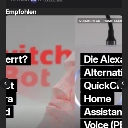
Empfohlen
QUICKCHECK
HOME ASSISTANT
QUICKCHECK
HOME ASSISTANT
Die Alexa-
Alternative?
QuickCheck:
Home
Assistant
Voice (PE)