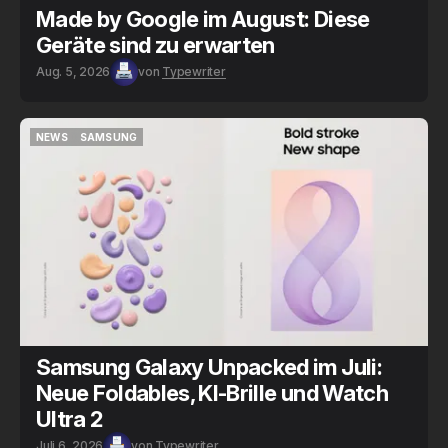
Made by Google im August: Diese
Geräte sind zu erwarten
Aug. 5, 2026
von
Typewriter
NEWS
SAMSUNG
NEWS
SAMSUNG
Samsung Galaxy Unpacked im Juli:
Neue Foldables, KI-Brille und Watch
Ultra 2
Juli 6, 2026
von
Typewriter