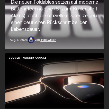
Die neuen Foldables setzen auf moderne
Batterietechnologie (Silizium-Kohlenstoff-
Akkus), doch die offiziellen Daten zeigen
einen deutlichen Rückschritt bei der
Lebensdauer.
Aug. 6, 2026
von
Typewriter
GOOGLE
MADE BY GOOGLE
GOOGLE
MADE BY GOOGLE